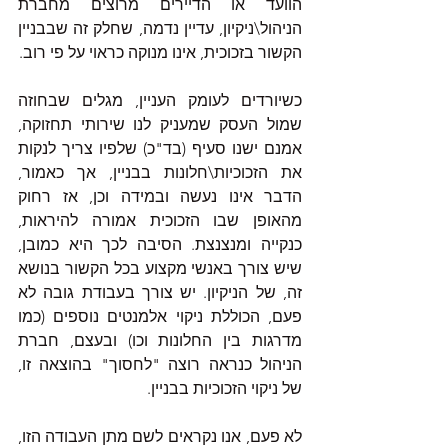
הוועד או הדיירים מרוצים מחברת 
הניהול\ניקיון, עדיין נדמה, שחלק זה שבבניין 
הקשור בזכוכית, אינו מנוקה כראוי על פי רוב. 
כשיורדים לעומק העניין, מגלים שבחוזה 
שמול העסק שמעניק לנו שירותי תחזוקה, 
אמנם ישנו סעיף (בד"כ) שלפיו צריך לנקות 
את הזכוכיות\חלונות בבניין, אך כאמור, 
הדבר אינו נעשה ובמידה וכן, אז רחוק 
מהאופן שבו הזכוכית אמורה להיראות, 
כנקייה ומנצנצת. הסיבה לכך היא כמובן, 
שיש צורך באנשי מקצוע בכל הקשור בנושא 
זה, של הניקיון. יש צורך בעבודת גובה לא 
פעם, הכוללת ניקוי אלמנטים נוספים (כמו 
מדרגות בין החלונות וכו) ובעצם, חברת 
הניהול כנראה רוצה "לחסוך" בהוצאה זו, 
של ניקוי הזכוכיות בבניין. 
לא פעם, אנו נקראים לשם מתן העבודה הזו, 