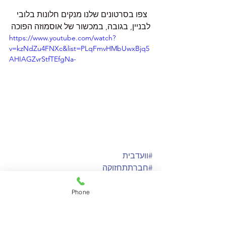
צפו בסרטונים שלנו מנקים חלונות בלובי 
לבניין, בגובה, במכשור של אוסמוזה הפוכה
https://www.youtube.com/watch?
v=kzNdZu4FNXc&list=PLqFmvHMbUwxBjq5
AHIAGZvrStfTEfgNa-
#וועדבית
#חברתתחזוקה
#חברתניהול
#שקוףניקויחלונות
Phone
#ניקויזכוכיות