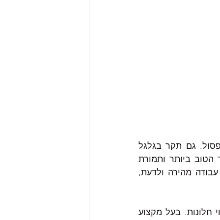
זאת אומרת, שאם החלטנו לנקות את החלונות לבד, בעצמנו, אין בזה כל פסול. גם תקר בגלגל 
אנשים מחליפים לבדם. ועדיין, יש "פנצ'ריות", שמעניקים שירות זה על הצד הטוב ביותר ותמורת 
מחיר הוגן, כך שאנו זוכים לקבל שירות שמאפשר לנו לא להתלכלך, לקבל עבודה מהירה ולדעת, 
את החלונות, ניתן לנקות לבד אבל זה לא יצא כמו שנזמין בעל מקצוע לניקוי חלונות. בעל מקצוע 