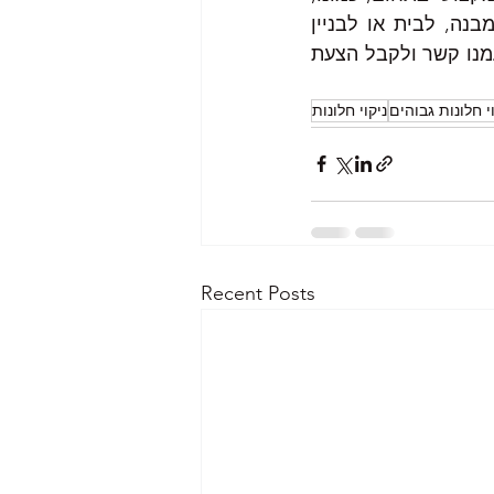
בית העסק של פשוט שקוף. אצלנו, תקבלו ניקוי מקצועי של החלונות לכל מבנה, לבית או לבניין 
ותדעו שעשיתם את ההחלטה הנכונה מכל בחינה שהיא. אתם מוזמנים ליצור עמנו קשר ולקבל הצעת 
י חלונות גבוהים
ניקוי חלונות
Recent Posts