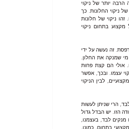
בתחום ניקוי החלונות, יעניק לנו את השירות תמורת מחיר הוגן, ברמה גבוהה הרבה יותר של ניקוי 
מאשר הניקוי שנעשה בעצמנו וכמו כן, לא נסתכן ולא נבזבז זמן בעבודה הזו, של ניקוי החלונות. כך 
למשל, ניתן לראות אנשים שמנסים לנקות לבד את מרפסת השמש, בעצמם. זהו ניקוי של חלונות 
גבוהים, בלתי נגישים, שדורש אביזרים ומיומנות שאין למי שהוא לא בעל מקצוע בתחום ניקוי 
לא פעם, ניתן לראות אדם שמנסה באמצעים שונים ומשונים לבצע ניקוי של מרפסת. זה נעשה על ידי 
סחבות, מגנטים, שליחת יד מסוכנת והתכופפות מעבר למעקה שמסכנת את מי שמנקה את החלון. 
ובסיום הניקוי, שלוקח לא מעט זמן, החלונות של המרפסת, לא ממש נקיים. אולי הם קצת פחות 
מלוכלכים ממה שהם היו אבל עדיין ניתן לראות עליהם סימנים מגוונים מהניקוי עצמו. ובכך, אפשר 
כבר להבין את ההבדל בין ניקוי חלונות מרפסת שניתן על ידי נותני שירות מקצועיים, לבין הניקוי 
לפיכך, במילים אחרות ולסיכום, אם אנחנו רוצים לעשות עבודת ניקוי חלונות לבד, הרי שניתן לעשות 
זאת, אבל אי אפשר לצפות לתוצאה שתהיה דומה לזו שנקבל ממי שמיומן בעבודה הזו. יש הבדל גדול 
בין חלונות שנוקו על ידי מקצוען, לבין מה שאנחנו יכולים לעשות לבד. כשאנו מנקים לבד, בעצמנו, 
התוצאה תהיה הרבה יותר ירודה לעומת ניקוי מושלם, שיעניק לנו בית עסק מקצועי בתחום, כמונו, 