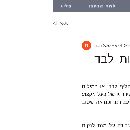
למה אנחנו
בלוג
All Posts
Apr 4, 20
סיגל דבח
ות לבד
חלונות, אפשר גם לנקות לבד. זה דומה לכך שגם פנצ'ר בגלגל אפשר להחליף לבד. או במילים 
אחרות, לא לכל הדברים חייבים בעל מקצוע ועם זאת, אפשר גם להשתמש בשירותיו של בעל מקצוע 
המבין בעבודה אשר לה אנו זקוקים ובמקום שנעשה אותה לבד, יעשו אותה עבורנו, וכנראה שטוב 
ניקוי חלונות הוא מקצוע. במדינות רבות באירופה, צריך תעודה ממשרד העבודה על מנת לנקות 